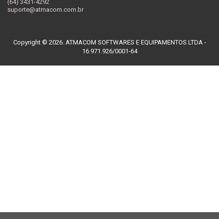
(64) 3431-4292
suporte@atmacom.com.br
Copyright © 2026. ATMACOM SOFTWARES E EQUIPAMENTOS LTDA -
16.971.926/0001-64